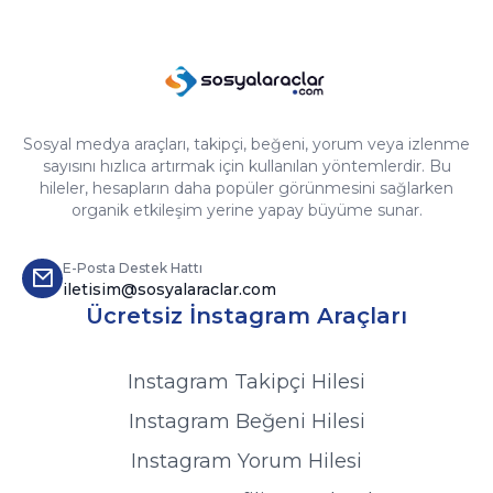
eğlenceli yarışmalar daha fazla izlenir.
İzleyicilere değer katan veya onların aktif
olarak katılımını sağlayan yayınlar,
genellikle daha uzun süre izlenir ve daha
geniş bir kitleye ulaşır.
Sosyal medya araçları, takipçi, beğeni, yorum veya izlenme
Canlı yayınımdaki etkileşimleri artırmak
sayısını hızlıca artırmak için kullanılan yöntemlerdir. Bu
hileler, hesapların daha popüler görünmesini sağlarken
için neler yapabilirim?
organik etkileşim yerine yapay büyüme sunar.
Yayın sırasında izleyicilere sorular sormak.
Yorumlara hızlı bir şekilde yanıt vermek.
E-Posta Destek Hattı
iletisim@sosyalaraclar.com
İzleyicilere yayın içeriği hakkında fikirlerini
Ücretsiz İnstagram Araçları
sormak.
Yayın sırasında anket veya quiz özelliklerini
kullanmak.
Instagram Takipçi Hilesi
Yayına bir misafir davet ederek ortak bir
Instagram Beğeni Hilesi
sohbet gerçekleştirmek.
Bu yöntemler, izleyicilerin aktif katılımını
Instagram Yorum Hilesi
artırır ve daha fazla izlenme sağlar.