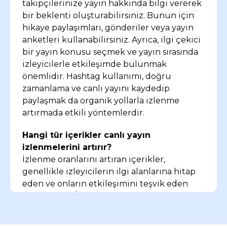
takipçilerinize yayın hakkında bilgi vererek
Instagram canlı yayın özelliğini işimi tanıtmak için
bir beklenti oluşturabilirsiniz. Bunun için
sıkça kullanıyorum. Özellikle ücretsiz yöntemlerle
hikaye paylaşımları, gönderiler veya yayın
izlenme artırma tekniklerini uygulayarak
anketleri kullanabilirsiniz. Ayrıca, ilgi çekici
etkileşimimi artırdım. Yayın öncesi duyurular ve
izleyicilerle canlı etkileşim sağlamak gerçekten işe
bir yayın konusu seçmek ve yayın sırasında
yarıyor. Doğru zamanda yayın yaparak hedef
izleyicilerle etkileşimde bulunmak
kitlenize ulaşmak mümkün.
önemlidir. Hashtag kullanımı, doğru
zamanlama ve canlı yayını kaydedip
paylaşmak da organik yollarla izlenme
artırmada etkili yöntemlerdir.
Hangi tür içerikler canlı yayın
izlenmelerini artırır?
İzlenme oranlarını artıran içerikler,
genellikle izleyicilerin ilgi alanlarına hitap
eden ve onların etkileşimini teşvik eden
içeriklerdir. Örneğin, soru-cevap
etkinlikleri, eğitim veya öğretici yayınlar,
güncel konularla ilgili sohbetler ve