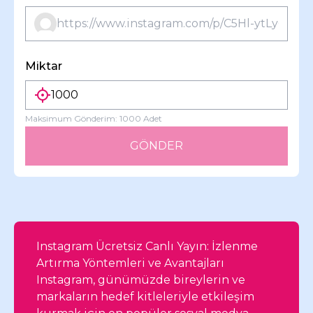
Miktar
Maksimum Gönderim:
1000
Adet
GÖNDER
Instagram Ücretsiz Canlı Yayın: İzlenme
Artırma Yöntemleri ve Avantajları
Instagram, günümüzde bireylerin ve
markaların hedef kitleleriyle etkileşim