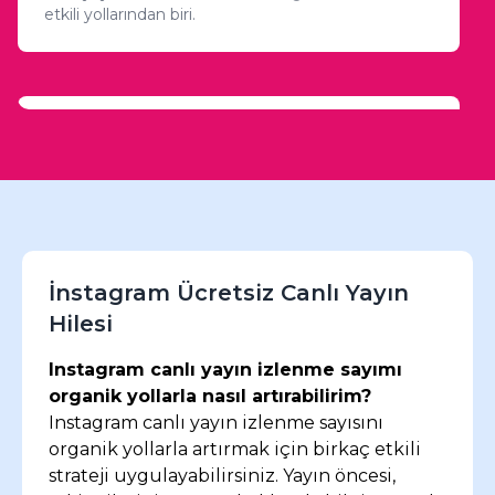
etkili yollarından biri.
Selin Bolu
Girişimci
Canlı yayınlar sayesinde Instagram'da ürünlerimi
daha geniş bir kitleye tanıtma fırsatı buluyorum.
Ücretsiz izlenme artırma önerileri benim için çok
faydalı oldu. Yayın sırasında izleyicilerle soru-cevap
yaparak hem güven sağlıyorum hem de izlenme
İnstagram Ücretsiz Canlı Yayın
sayılarımı artırıyorum. Kesinlikle organik yollar en
Hilesi
iyisi!
Instagram canlı yayın izlenme sayımı
organik yollarla nasıl artırabilirim?
Instagram canlı yayın izlenme sayısını
organik yollarla artırmak için birkaç etkili
Ahmet Yılmaz
strateji uygulayabilirsiniz. Yayın öncesi,
Dijital Pazarlama Uzmanı