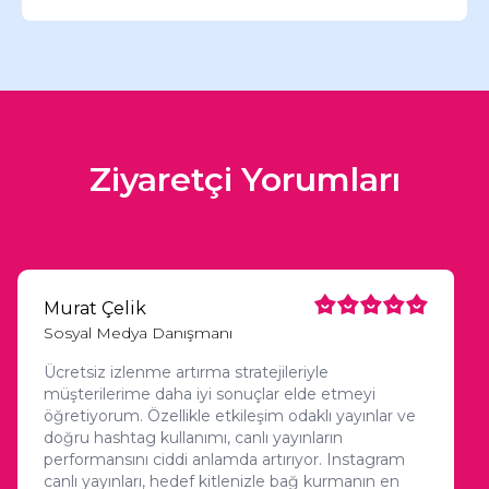
paylaşmak, ücretsiz yöntemler arasında yer alır.
Canlı yayın izlenme sayısını artırmak için yayını
önceden duyurabilirsiniz. İzleyicilerinize yayın
saatini hatırlatan hikayeler paylaşabilir, ilgi çekici
bir konu seçerek dikkat çekebilirsiniz. Ayrıca,
canlı yayın sırasında izleyicilerle etkileşim
kurmak izlenme süresini artırabilir.
Ziyaretçi Yorumları
Murat Çelik
Sosyal Medya Danışmanı
Ücretsiz izlenme artırma stratejileriyle
müşterilerime daha iyi sonuçlar elde etmeyi
öğretiyorum. Özellikle etkileşim odaklı yayınlar ve
doğru hashtag kullanımı, canlı yayınların
performansını ciddi anlamda artırıyor. Instagram
canlı yayınları, hedef kitlenizle bağ kurmanın en