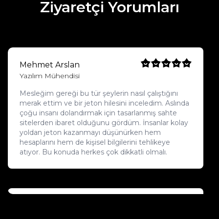
Ziyaretçi Yorumları
Mehmet Arslan
Yazılım Mühendisi
Mesleğim gereği bu tür şeylerin nasıl çalıştığını
merak ettim ve bir jeton hilesini inceledim. Aslında
çoğu insanı dolandırmak için tasarlanmış sahte
sitelerden ibaret olduğunu gördüm. İnsanlar kolay
yoldan jeton kazanmayı düşünürken hem
hesaplarını hem de kişisel bilgilerini tehlikeye
atıyor. Bu konuda herkes çok dikkatli olmalı.
Elif Kaya
Öğrenci