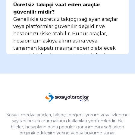
de, bu tür yöntemler genellikle hesabınıza zarar
Ücretsiz takipçi vaat eden araçlar
verebilir. Sabırlı olup kaliteli içerik üretmeye
güvenilir midir?
odaklanmanızı tavsiye ederim.
Genellikle ücretsiz takipçi sağlayan araçlar
veya platformlar güvenilir değildir ve
hesabınızı riske atabilir. Bu tür araçlar,
hesabınızın askıya alınmasına veya
tamamen kapatılmasına neden olabilecek
otomatik işlemler gerçekleştirebilir. Ayrıca,
güvenlik sorunları nedeniyle kişisel
bilgilerinizin kötü niyetli kişilerin eline
geçmesi riski de vardır. Bu yüzden bu
yöntemlerden uzak durarak organik takipçi
kazanma yollarına odaklanmanız önerilir.
Twitter’da ücretsiz takipçi kazanmanın
püf noktaları nelerdir?
Sosyal medya araçları, takipçi, beğeni, yorum veya izlenme
sayısını hızlıca artırmak için kullanılan yöntemlerdir. Bu
Düzenli olarak kaliteli içerik paylaşın.
hileler, hesapların daha popüler görünmesini sağlarken
Hedef kitlenize uygun doğru hashtag’leri
organik etkileşim yerine yapay büyüme sunar.