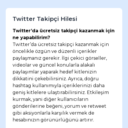
Başlarda, daha fazla takipçi kazanmak için ücretli
veya hızlı çözümleri araştırdım, ancak çoğunun
güvenilir olmadığını fark ettim. Bunun yerine,
Twitter Takipçi Hilesi
kendi tasarımlarımı paylaşmaya ve doğru hashtag
kullanmaya başladım. Bu süreçte takipçi sayım
Twitter’da ücretsiz takipçi kazanmak için
doğal olarak artmaya başladı. Zamanla daha fazla
ne yapabilirim?
etkileşim alıyor ve takipçilerimin gerçekten
Twitter’da ücretsiz takipçi kazanmak için
ilgilendiği bir kitle oluşturuyorum.
öncelikle özgün ve düzenli içerikler
paylaşmanız gerekir. İlgi çekici görseller,
videolar ve güncel konularla alakalı
paylaşımlar yaparak hedef kitlenizin
Ahmet Yıldırım
dikkatini çekebilirsiniz. Ayrıca, doğru
Sosyal Medya Uzmanı
hashtag kullanımıyla içeriklerinizi daha
geniş kitlelere ulaştırabilirsiniz. Etkileşim
Twitter’da takipçi kazanmak için birçok yöntemi
kurmak, yani diğer kullanıcıların
denemiş biri olarak, ücretsiz ve organik yolların
uzun vadede en etkili seçenek olduğunu
gönderilerine beğeni, yorum ve retweet
düşünüyorum. Düzenli ve özgün içerik paylaşarak
gibi aksiyonlarla karşılık vermek de
hedef kitleme ulaşmayı başardım. Takipçi sayımı
hesabınızın görünürlüğünü artırır.
artırmak için farklı araçları denemek cazip görünse