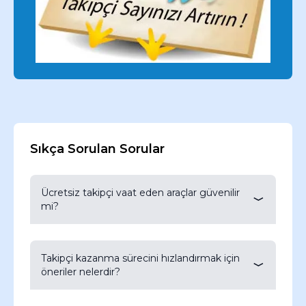
Sıkça Sorulan Sorular
Ücretsiz takipçi vaat eden araçlar güvenilir
mi?
Çoğu ücretsiz takipçi aracı, hesap güvenliğinizi
riske atabilir ve Twitter’ın kurallarını ihlal edebilir.
Takipçi kazanma sürecini hızlandırmak için
Bu tür yöntemlerden kaçınılmalı ve organik
öneriler nelerdir?
yollarla takipçi kazanılmalıdır. Aksi takdirde
hesabınız askıya alınabilir veya kalıcı olarak