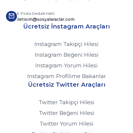
kullanın.
Takipçilerinizle aktif olarak iletişim kurun.
E-Posta Destek Hattı
Gündemdeki konulara dair özgün
iletisim@sosyalaraclar.com
Ücretsiz İnstagram Araçları
paylaşımlar yapın.
Profilinizi profesyonel bir şekilde
düzenleyin ve etkileyici bir biyografi
Instagram Takipçi Hilesi
oluşturun.
Instagram Beğeni Hilesi
Diğer kullanıcıların içeriklerini beğenerek
ve yorum yaparak etkileşimi artırın.
Instagram Yorum Hilesi
Instagram Profilime Bakanlar
Ücretsiz Twitter Araçları
Twitter Takipçi Hilesi
Twitter Beğeni Hilesi
Twitter Yorum Hilesi